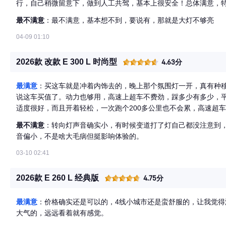
行，自己稍微留意下，做到人工共驾，基本上很安全！总体满意，
最不满意
：最不满意，基本想不到，要说有，那就是大灯不够亮
04-09 01:10
2026款 改款 E 300 L 时尚型
4.63分
最满意
：买这车就是冲着内饰去的，晚上那个氛围灯一开，真有种移
说这车买值了。动力也够用，高速上超车不费劲，踩多少有多少，
适度很好，而且开着轻松，一次跑个200多公里也不会累，高速超
最不满意
：转向灯声音确实小，有时候变道打了灯自己都没注意到
音偏小，不是啥大毛病但挺影响体验的。
03-10 02:41
2026款 E 260 L 经典版
4.75分
最满意
：价格确实还是可以的，4线小城市还是蛮舒服的，让我觉得
大气的，远远看着就有感觉。