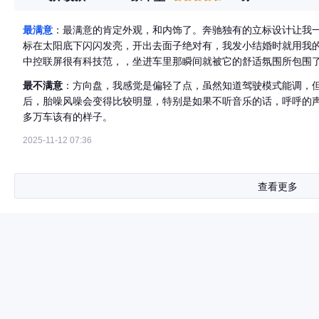
最满意
：最满意的肯定外观，和内饰了。奔驰独有的立标设计让我
标在太阳底下闪闪发亮，开出去面子绝对有，我发小结婚时就用我的
中控联屏很有科技范，，坐进车里那瞬间就被它的舒适氛围所包围
最不满意
：方向盘，我感觉是偏轻了点，虽然知道驾驶模式能调，但
后，胎噪风噪会变得比较明显，特别是如果不听音乐的话，呼呼的
多万车该有的样子。
2025-11-12 07:36
查看更多