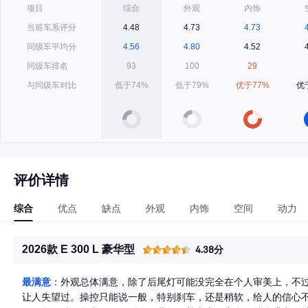
项目
综合
外观
内饰
当前车系评分
4.48
4.73
4.73
同级车平均分
4.56
4.80
4.52
同级车排名
93
100
29
与同级车对比
低于74%
低于79%
优于77%
优
评价详情
综合
优点
缺点
外观
内饰
空间
动力
2026款 E 300 L 豪华型
4.38分
最满意
：外观总体满意，除了后尾灯可能没完全在个人审美上，不
让人失望过。操控只能说一般，特别刹车，还是稍软，给人的信心