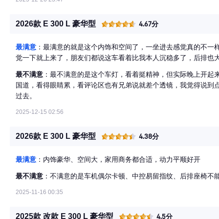
驶乘坐无疲惫感，立标版有“小S级”的商务气场 ? 4. 智能配置实
主动刹车）、360°全景影像，高配带AR实景导航、后轮主动转向
2026款 E 300 L 豪华型
4.67分
系统支持语音控车、车载微信，本土化适配到位 。
最满意
：最满意的就是这个内饰和空间了，一坐进去感觉真的不一
觉一下就上来了，朋友们都说这车看着比我本人沉稳多了，后排也
最不满意
：最不满意的是这个车灯，看着挺精神，但实际晚上开起
国道，看得眼睛累，看评论区也有兄弟说就差个透镜，我觉得说到
过去。
2025-12-15 02:56
2026款 E 300 L 豪华型
4.38分
最满意
：内饰豪华、空间大，家用商务都合适，动力平顺好开
最不满意
：不满意的是车机偶尔卡顿、中控易留指纹、后排座椅不
2025-11-16 00:35
2025款 改款 E 300 L 豪华型
4.5分