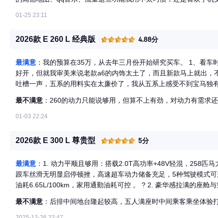
01-25 23:11
2026款 E 260 L 经典版
4.88分
最满意
：我的预算在35万，从去年三月份开始研究买车。 1、看车
好开，但就我审美来说老款a6的内饰太土了，而且新款马上就出，
吐槽一声，五系的用料实在太廉价了，我从五系上感受不到宝马独有
了解到奔驰的最低配降价符合我的预算了，但25款的是钢琴面板，
最不满意
：260的动力只能说够用，但算不上有劲，对动力有需求还
板，我就已经计划在预算以内就买了，直到一月底销售联系我，说
我已经研究很久车价了，所以也没和销售拉扯，十分钟就谈好价格了
01-03 22:24
潢，含车衣，后备箱垫，车膜，要13888，我给销售说，我不要车
贴车膜也需要贴，但是我硬要了一个空气炸锅的赠品。还有一万三的
2026款 E 300 L 尊贵型
5分
的一瞬间肯定特别兴奋，但是再兴奋也要仔细验车，最后交车的时
售给我说这不是划痕，是胶刷两次车就刷掉了，我说不行，我只要开
最满意
：1. 动力平顺且够用：搭载2.0T高功率+48V轻混，258匹马力
又要了一次保养。奔驰e的用车体验是独一档的，情绪价值给的特
跟车丝滑无明显启停顿挫，高速超车动力储备充足，5种驾驶模式可
100动力上e260对我也够用。其次也比300更省油，油耗上在40
油耗6.65L/100km，家用通勤油耗可控 。 ? 2. 豪华感拉满的
候只需要3-4个油。我以为e260的配置很低，但真用起来发现配
间，跷二郎腿无压力，后排电动调节、老板键加持让商务接待更体面
但现在技术也很成熟了，自己去汽配城装一个也不麻烦
最不满意
：后排中间地台隆起较高，五人满座时中间乘客乘坐体验打
配软质包裹+木纹饰板，夜间驾乘氛围感同级拔尖，540L后备厢容积也
舒适兼备：底盘滤震细腻，颠簸路如履平地，整车隔音优秀，胎噪
2025-12-26 23:47