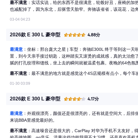
最不满意
：实话实说，给的东西不是很满意，轮毂好丑，座椅的加热
也减配掉了，因为东北，后驱雪天胎窄。奔驰该省省，该花花，边
03-04 04:23
2026款 E 300 L 豪华型
4.88分
最满意
：坐标：邢台庞大之星 | 车型：奔驰E300L 终于等到这一
置，到今天亲手接过钥匙，这种踏实又滚烫的成就感，真的太治愈了。 先说说一眼沦陷的内饰 星云灰真皮座
腻的打孔纹理和缝线，坐上去的瞬间就被温柔包裹。夜晚的64色氛
把车内衬得像个移动的小窝，仪式感直接拉满。 后排空间更是惊喜
最不满意
：最不满意的地方就是感觉这个4S店规模有点小，每个车
还是载朋友，都能感受到被认真对待的舒适感。 ️ 再夸夸被朋友问爆的超级屏 坐进驾驶位，中控大屏亮起的瞬间，科
技感和精致感直接戳中我心巴。导航、多媒体操作丝滑流畅，界面
01-30 03:09
角上扬。 属于我的提车仪式感 邢台庞大之星的服务真的超贴心，销售小哥全程耐心讲解，从验车到交车，每一步都
安排得妥妥当当。 捧着鲜花和新车合影，看着背景板上“欢迎加入
2026款 E 300 L 豪华型
4.17分
喜欢的东西，是这么酷的一件事。 以前总羡慕别人的车，现在终于
会陪我穿梭在城市的早晚高峰，陪我奔赴每一场期待已久的旅途，
最满意
：外观很漂亮，颜值还是很漂亮的，还有就是空间大，后排
愿前路漫漫，皆有星光；愿我们都能靠自己，活成自己喜欢的样子✨ #奔驰E300l #提车日记 #邢台奔驰 #女生提车 
来说BBA里感觉最好的。
人生第一台车 #仪式感拉满 #奔驰E级 #邢台庞大之星奔驰
最不满意
：高速噪音还是很大的，CarPlay 对华为手机不太友
的高德地图、qq音乐、流量这些功能我用不太习惯，还是喜欢手机