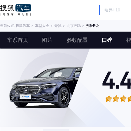
当前位置:
搜狐汽车
＞
车型大全
＞
奔驰
＞
北京奔驰
＞
奔驰E级
车系首页
图片
参数配置
口碑
4.