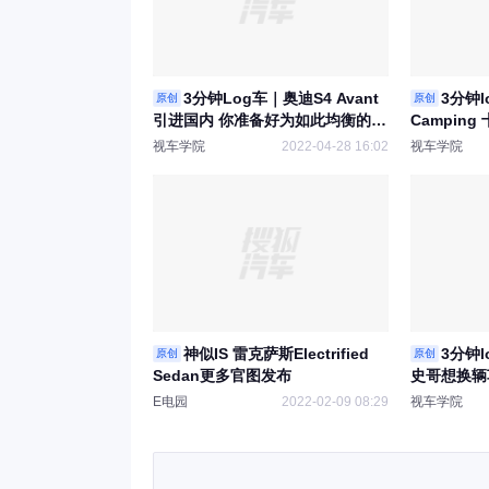
3分钟Log车｜奥迪S4 Avant
3分钟l
原创
原创
引进国内 你准备好为如此均衡的瓦
Campin
罐买单了吗？
罗
视车学院
2022-04-28 16:02
视车学院
神似IS 雷克萨斯Electrified
3分钟l
原创
原创
Sedan更多官图发布
史哥想换辆
E电园
2022-02-09 08:29
视车学院