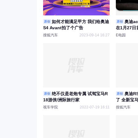
如何才能满足甲方 我们给奥迪
奥迪ac
原创
原创
S4 Avant拍了个广告
在1月27日
搜狐汽车
2023-09-14 16:27
E电园
绝不仅是老炮专属 试驾宝马R
奥迪RS
原创
原创
18游侠/洲际旅行家
了 全新宝马
视车学院
2022-07-19 16:11
搜狐汽车