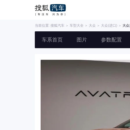
当前位置:
搜狐汽车
＞
车型大全
＞
大众
＞
大众(进口)
＞
大众
车系首页
图片
参数配置