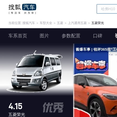
当前位置:
搜狐汽车
＞
车型大全
＞
五菱
＞
上汽通用五菱
＞
五菱荣光
车系首页
图片
参数配置
口碑
酱爆车事 | 锐评365批
4.15
五菱荣光