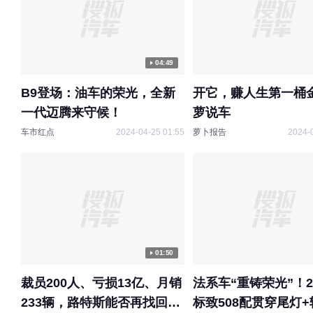
04:49
B9登场：油车的荣光，全新
开它，赚人生第一桶
一代迈腾来守候！
萝说车
车市红点
2024-04-25 01:55
萝卜报告
2024-
01:50
裁员200人、亏损13亿、月销
法系车“重铸荣光”！2
233辆，路特斯能否再找回昔
标致508配贯穿尾灯