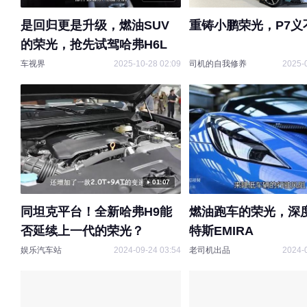
是回归更是升级，燃油SUV
重铸小鹏荣光，P7义
的荣光，抢先试驾哈弗H6L
车视界
2025-10-28 02:09
司机的自我修养
2025-
01:07
同坦克平台！全新哈弗H9能
燃油跑车的荣光，深
否延续上一代的荣光？
特斯EMIRA
娱乐汽车站
2024-09-24 03:54
老司机出品
2024-