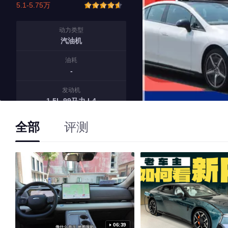
5.1-5.75万
动力类型
汽油机
油耗
-
发动机
1.5L 99马力 L4
变速箱
全部
评测
5挡手动
20
5-10万车型中销量排名
No.
1
在全部中的排名
No.
9
06:39
占五菱市场份额排名
No.