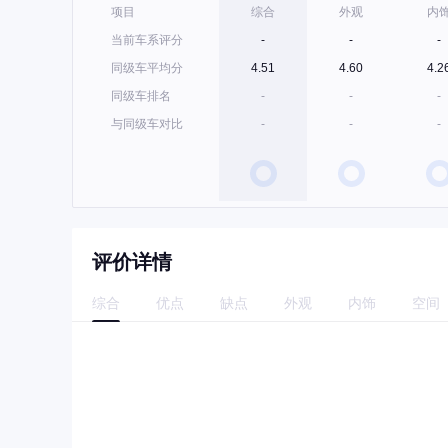
项目
综合
外观
内
当前车系评分
-
-
-
同级车平均分
4.51
4.60
4.2
同级车排名
-
-
-
与同级车对比
-
-
-
评价详情
综合
优点
缺点
外观
内饰
空间