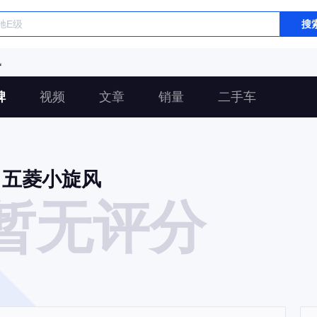
搜
风
碑
视频
文章
销量
二手车
五菱小旋风
暂无评分