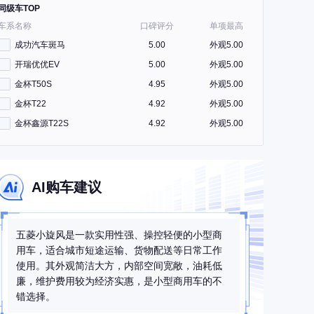
同级车TOP
车系名称
口碑评分
单项最高
成功汽车斑马
5.00
外观5.00
开瑞优优EV
5.00
外观5.00
金杯T50S
4.95
外观5.00
金杯T22
4.92
外观5.00
金杯鑫源T22S
4.92
外观5.00
AI购车建议
五菱小旋风是一款实用性强、操控轻便的小型商
用车，适合城市短途运输、货物配送等日常工作
使用。其外观简洁大方，内部空间宽敞，油耗低
廉，维护费用较为经济实惠，是小型商用车的不
错选择。