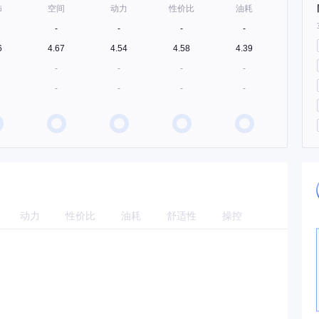
饰
空间
动力
性价比
油耗
-
-
-
-
6
4.67
4.54
4.58
4.39
-
-
-
-
-
-
-
-
动力
性价比
油耗
舒适性
操控