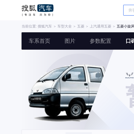
当前位置:
搜狐汽车
＞
车型大全
＞
五菱
＞
上汽通用五菱
＞
五菱小旋
车系首页
图片
参数配置
口