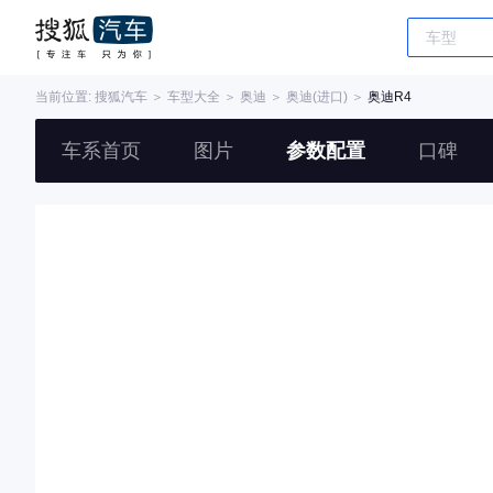
当前位置:
搜狐汽车
＞
车型大全
＞
奥迪
＞
奥迪(进口)
＞
奥迪R4
车系首页
图片
参数配置
口碑