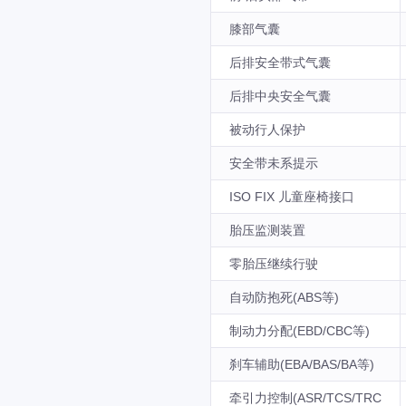
膝部气囊
后排安全带式气囊
后排中央安全气囊
被动行人保护
安全带未系提示
ISO FIX 儿童座椅接口
胎压监测装置
零胎压继续行驶
自动防抱死(ABS等)
制动力分配(EBD/CBC等)
刹车辅助(EBA/BAS/BA等)
牵引力控制(ASR/TCS/TRC