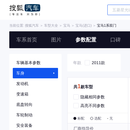
当前位置:
搜狐汽车
＞
车型大全
＞
宝马
＞
宝马(进口)
＞
宝马1系双门
车系首页
图片
参数配置
口碑
车辆基本参数
年款
2011款
车身
发动机
1
共
款车型
变速箱
隐藏相同参数
底盘转向
高亮不同参数
车轮制动
标配
选配
-
无
安全装备
厂商指导价