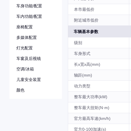
车身功能/配置
本市最低价
车内功能/配置
附近城市低价
座椅配置
车辆基本参数
多媒体配置
级别
灯光配置
车身形式
车窗及后视镜
长x宽x高(mm)
空调/冰箱
轴距(mm)
儿童安全装置
动力类型
颜色
整车最大功率(kW)
整车最大扭矩(N·m)
官方最高车速(km/h)
官方0-100加速(s)