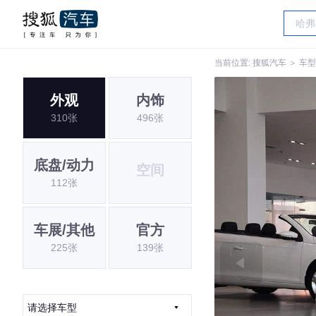
当前位置:
搜狐汽车
＞
车型
外观
内饰
310张
496张
底盘/动力
空间
112张
车展/其他
官方
225张
139张
请选择车型