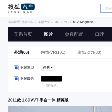
当前位置:
搜狐汽车
＞
车型大全
＞
MG
＞
MG
＞
MG6 Magnette
车系首页
图片
参数配置
口碑
外观(66)
内饰·VR(101)
底盘/动力(30)
不限车型
停售
不限颜色
耀石黑
2011款 1.8DVVT 手自一体 精英版