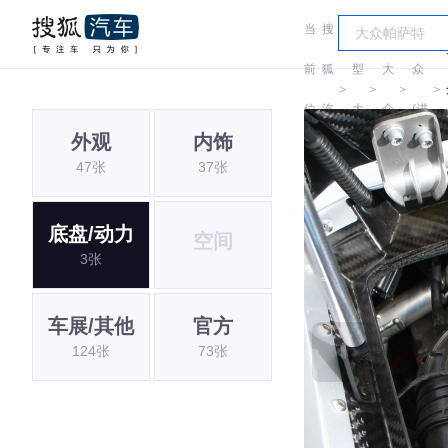
当
搜
车
大
前
狐
型
大
众
＞
＞
＞
＞
位
汽
大
众
(进
外观
内饰
置:
车
全
口)
47张
37张
底盘/动力
空间
3张
车展/其他
官方
124张
73张