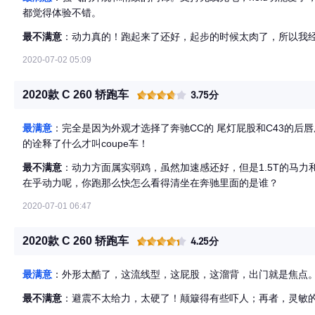
都觉得体验不错。
最不满意
：动力真的！跑起来了还好，起步的时候太肉了，所以我经
2020-07-02 05:09
2020款 C 260 轿跑车
3.75分
最满意
：完全是因为外观才选择了奔驰CC的 尾灯屁股和C43的后唇
的诠释了什么才叫coupe车！
最不满意
：动力方面属实弱鸡，虽然加速感还好，但是1.5T的马力
在乎动力呢，你跑那么快怎么看得清坐在奔驰里面的是谁？
2020-07-01 06:47
2020款 C 260 轿跑车
4.25分
最满意
：外形太酷了，这流线型，这屁股，这溜背，出门就是焦点
最不满意
：避震不太给力，太硬了！颠簸得有些吓人；再者，灵敏