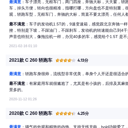
最满意
：车子漂亮，无框车门，两门四座，奔驰大标，大天窗，轿
车，掉头方便，转向也很精准，指哪打哪，方向盘也不是特别重，
观，轿跑车型，无框车门，奔驰的大标，简直不要太漂亮，任何人
车的。
最不满意
：车子的发动机1.5T的，9速变速箱，感觉跟北京奔驰一
挫，特别是下坡，不踩油门，不踩刹车，发动机的转速能自己到4
声音也特别大，像拖拉机一样，办完40多的车，感觉给个1.5T 
个车的底盘太低了，而且轮毂也配得小，轮胎又很薄，所以底盘特
2021-02-16 01:10
特别清晰，胎噪，风噪也是特别大，内饰也是简单的国产C级一样
都要扣前排的座椅才能上下车，整车的前后排座椅头部都很局促。
2021款 C 260 轿跑车
4.13分
型，也不保值，就是玩。这个车型就没有什么性价比一说，毕竟是
最满意
：轿跑车身很帅，流线型非常优美，单身个人开还是很适合
最不满意
：有家庭用车就很尴尬了，尤其是有小孩的，后排及其麻
景多的。
2020-11-12 01:26
2020款 C 260 轿跑车
4.25分
最满意
：骚气的外观和精致的内饰。支持无线充电，hold功能爱