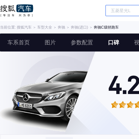
当前位置:
搜狐汽车
＞
车型大全
＞
奔驰
＞
奔驰(进口)
＞
奔驰C级轿跑车
车系首页
图片
参数配置
口碑
4.