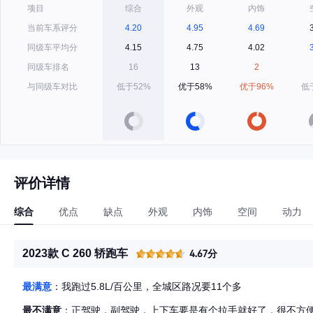
项目
综合
外观
内饰
当前车系评分
4.20
4.95
4.69
同级车平均分
4.15
4.75
4.02
同级车排名
16
13
2
与同级车对比
低于52%
优于58%
优于96%
低
评价详情
综合
优点
缺点
外观
内饰
空间
动力
2023款 C 260 轿跑车
4.67分
最满意
：我跑过5.8L/百公里，全城区路况要11个多
最不满意
：正驾驶，副驾驶，上下车要是有个拉手就好了，很不方