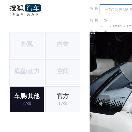
当
搜
车
前
狐
型
＞
＞
smart
＞
sma
位
汽
大
外观
内饰
置:
车
全
底盘/动力
空间
车展/其他
官方
27张
17张