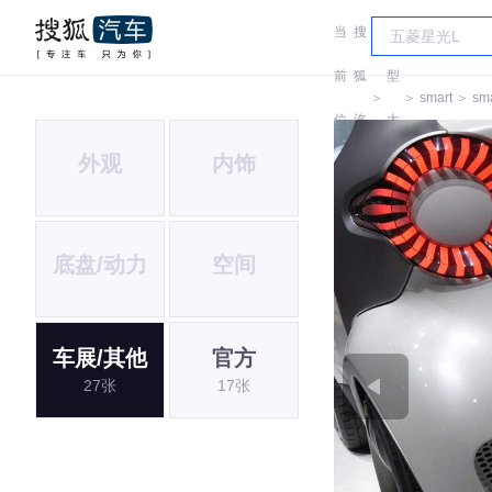
当
搜
车
前
狐
型
＞
＞
smart
＞
sma
位
汽
大
外观
内饰
置:
车
全
底盘/动力
空间
车展/其他
官方
27张
17张