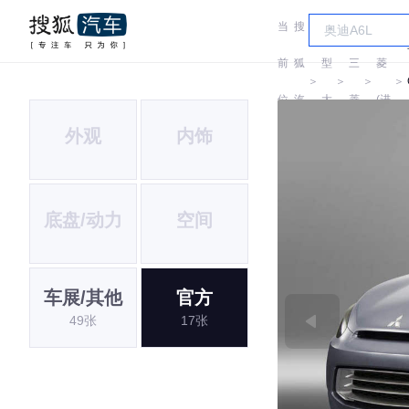
当
搜
车
三
前
狐
型
三
菱
＞
＞
＞
＞
位
汽
大
菱
(进
外观
内饰
置:
车
全
口)
底盘/动力
空间
车展/其他
官方
49张
17张