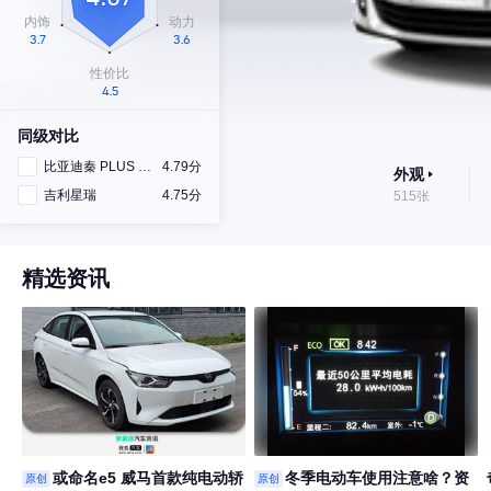
同级对比
比亚迪秦 PLUS DM-i
4.79分
外观
吉利星瑞
4.75分
515张
精选资讯
或命名e5 威马首款纯电动轿
冬季电动车使用注意啥？资
原创
原创