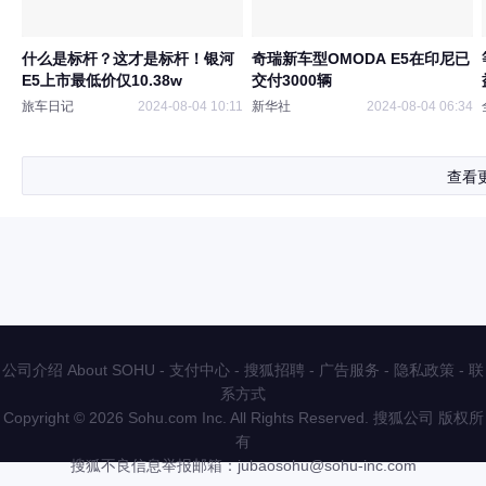
什么是标杆？这才是标杆！银河
奇瑞新车型OMODA E5在印尼已
E5上市最低价仅10.38w
交付3000辆
旅车日记
2024-08-04 10:11
新华社
2024-08-04 06:34
查看
公司介绍 About SOHU
-
支付中心
-
搜狐招聘
-
广告服务
-
隐私政策
-
联
系方式
Copyright
©
2026 Sohu.com Inc. All Rights Reserved. 搜狐公司
版权所
有
搜狐不良信息举报邮箱：
jubaosohu@sohu-inc.com