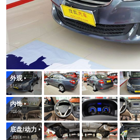
外观
515张
内饰
705张
底盘/动力
181张