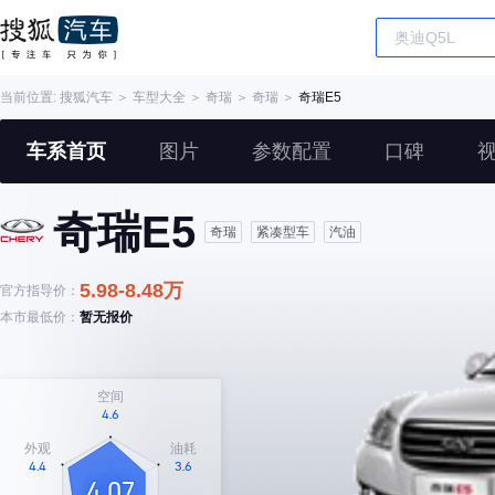
当前位置:
搜狐汽车
＞
车型大全
＞
奇瑞
＞
奇瑞
＞
奇瑞E5
车系首页
图片
参数配置
口碑
奇瑞E5
奇瑞
紧凑型车
汽油
5.98-8.48万
官方指导价：
本市最低价：
暂无报价