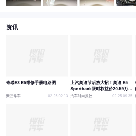
资讯
奇瑞E3 E5维修手册电路图
上汽奥迪节后放大招！奥迪 E5
Sportback限时权益价20.59万元
起
聚匠修车
02-26 02:13
汽车时尚报社
02-25 09:35