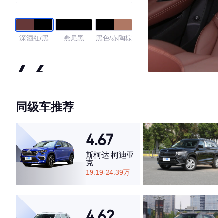
深酒红/黑
燕尾黑
黑色/赤陶棕
4.6
同级车推荐
·外观表现一般，低于79%同级车
·内饰表现较为优秀，优于84%同级车
·空间表现一般，低于61%同级车
4.67
斯柯达 柯迪亚
克
19.19-24.39万
4.62