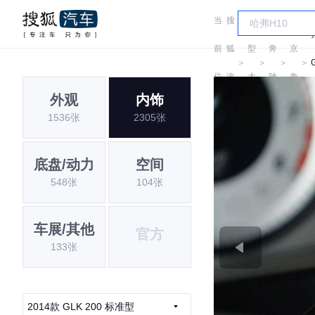
当
搜
车
北
前
狐
型
奔
京
＞
＞
＞
＞
位
汽
大
驰
奔
外观
内饰
置:
车
全
驰
1536张
2305张
底盘/动力
空间
548张
104张
车展/其他
官方
133张
2014款 GLK 200 标准型