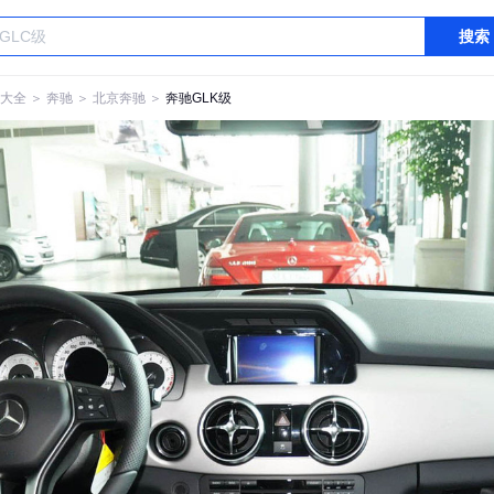
搜索
大全
＞
奔驰
＞
北京奔驰
＞
奔驰GLK级