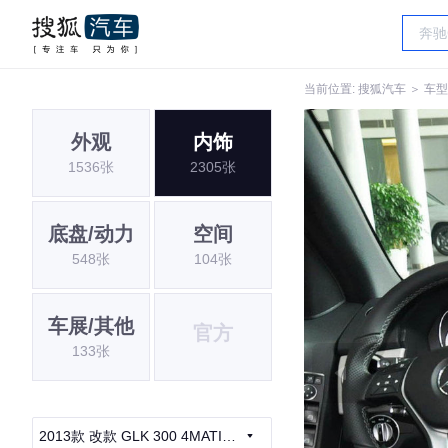
当前位置:
搜狐汽车
＞
车型
外观
内饰
1536张
2305张
底盘/动力
空间
548张
104张
车展/其他
官方
133张
2013款 改款 GLK 300 4MATIC