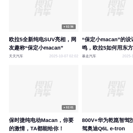
02:56
欧拉5全新纯电SUV亮相，网
“保定小macan”的
友趣称“保定小macan”
鸣，欧拉5如何用东
绎经典？
天天汽车
2025-10-07 02:02
暴走汽车
2025-
02:01
保时捷纯电动Macan，你要
800V+华为乾崑智驾
的激情，TA都能给你！
驾奥迪Q6L e-tron