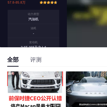
57.8-85.8万
动力类型
汽油机
油耗
-
发动机
2.0T 265马力 L4
变速箱
全部
评测
7档双离合
01:49