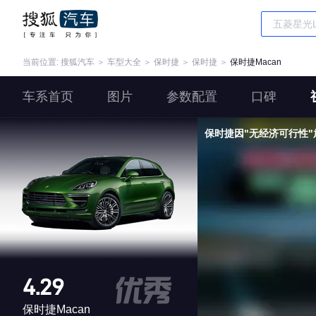
当前位置:
搜狐汽车
＞
车型大全
＞
保时捷
＞
保时捷
＞
保时捷Macan
车系首页
图片
参数配置
口碑
保时捷因"无经济可行性"
4.29
保时捷Macan