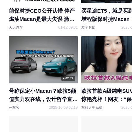
前保时捷CEO公开认错 停产
买星途ET5，就是买
燃油Macan是最大失误 激进
增程版保时捷Macan
电动化付出惨重代价
天天汽车
01-12 09:01
爱车兵团
2025-
02:49
号称保定小Macan？欧拉5颜
欧拉首款A级纯电SU
值实力双在线，设计哲学直接
惊艳亮相！网友：“
拉满！
macan”！
开车客
2025-10-09 02:19
车旅人牛姑娘
2025-