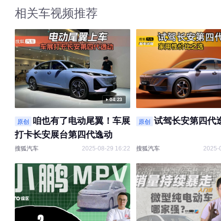
相关车视频推荐
04:23
咱也有了电动尾翼！车展
试驾长安第四代
原创
原创
打卡长安展台第四代逸动
搜狐汽车
2025-08-29 16:22
搜狐汽车
2025-