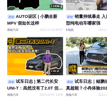
04:19
AUTO设区 | 小鹏全新
销量持续暴走 入
原创
原创
MPV 假如长这样
型纯电动车哪家强
搜狐汽车
2022-12-15 09:07
E电园
2021-
06:10
试车日志 | 第二代长安
试车日志｜鲲鹏
原创
原创
UNI-T：虽然没有了2.0T 但可
真超能？小冉体验202
以在车内玩游戏！
超能版
搜狐汽车
2023-03-07 14:00
搜狐汽车
2021-