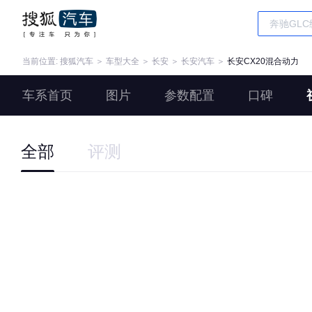
当前位置:
搜狐汽车
＞
车型大全
＞
长安
＞
长安汽车
＞
长安CX20混合动力
车系首页
图片
参数配置
口碑
全部
评测