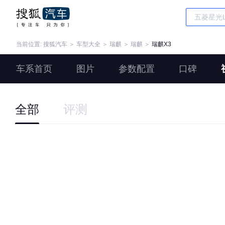
当前位置:
搜狐汽车
＞
车型大全
＞
瑞麒
＞
瑞麒
＞
瑞麒X3
车系首页
图片
参数配置
口碑
全部
评测