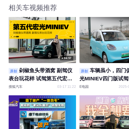
相关车视频推荐
04:57
剁椒鱼头带酒窝 副驾仪
车辆虽小，四门俱
原创
原创
表台玩花样 试驾第五代宏光
光MINIEV四门版试
MINIEV
搜狐汽车
03-17 11:22
E电园
2025-