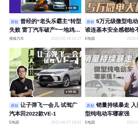
03:08
曾经的“老头乐霸主”转型
5万元级微型电
原创
原创
失败 雷丁汽车破产“一地鸡
谁连基本安全感都给
毛”
搜狐汽车
2023-05-19 13:17
E电园
2023-
05:52
让子弹飞一会儿 试驾广
销量持续暴走 入
原创
原创
汽本田2022款VE-1
型纯电动车哪家强
E电园
2021-08-27 16:01
E电园
2021-