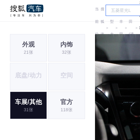
当
搜
车
丰
前
狐
型
丰
田
＞
＞
＞
＞
位
汽
大
田
(进
外观
内饰
置:
车
全
口)
21张
32张
底盘/动力
空间
车展/其他
官方
31张
118张