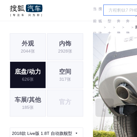
当
搜
车
前
狐
型
奔
奔
＞
＞
＞
＞
位
汽
大
腾
腾
外观
内饰
置:
车
全
2044张
2928张
底盘/动力
空间
626张
317张
车展/其他
官方
185张
2018款 Live版 1.8T 自动旗舰型