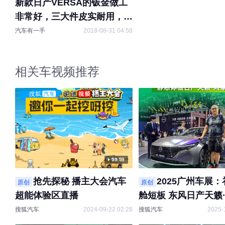
新款日产VERSA的钣金做工
非常好，三大件皮实耐用，真
是家用好车
汽车有一手
2018-08-31 04:58
相关车视频推荐
59:59
抢先探秘 播主大会汽车
2025广州车展
原创
原创
超能体验区直播
舱短板 东风日产天籁
舱静态体验
搜狐汽车
2024-09-22 02:28
搜狐汽车
2025-