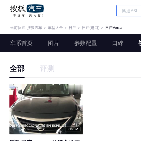
当前位置:
搜狐汽车
＞
车型大全
＞
日产
＞
日产(进口)
＞
日产Versa
车系首页
图片
参数配置
口碑
全部
评测
02:22