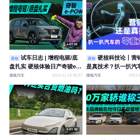
07:03
试车日志 | 增程电驱/底
硬核科技论丨营
原创
原创
盘扎实 硬核体验日产奇骏e-
是真技术？扒一扒汽
POWER
重力座椅
搜狐汽车
2023-11-15 06:57
搜狐汽车
2023-
01:50