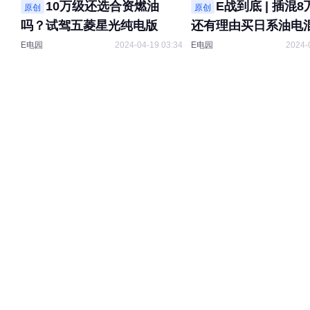
10万级还选合资燃油
E战到底 | 插混
原创
原创
吗？试驾五菱星光纯电版
还有理由买日系油电
E电园
2024-04-19 03:34
E电园
2024-