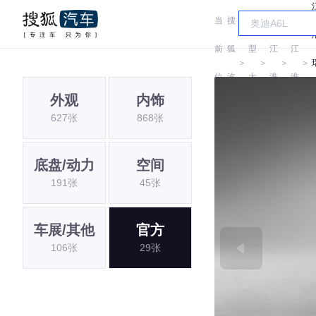
当
搜
车
前
狐
型
江
江
＞
＞
＞
＞
位
汽
大
淮
淮
外观
内饰
置:
车
全
627张
868张
底盘/动力
空间
191张
45张
车展/其他
官方
106张
29张