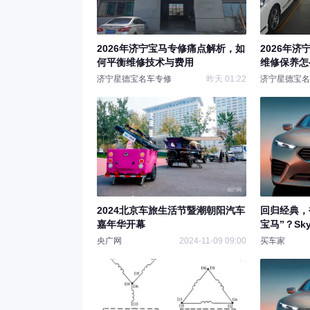
2026年济宁宝马专修痛点解析，如
2026年
何平衡维修技术与费用
维修保养怎
济宁星德宝名车专修
昨天 01:22
济宁星德宝名
2024北京车旅生活节暨潮朝阳汽车
回归经典，
嘉年华开幕
宝马”？Sk
央广网
2024-11-09 09:00
买车家