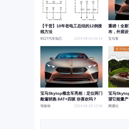
【干货】10年老电工总结的12例接
重磅！全新宝
线方法
布，外观设
9527汽车知己
2024-06-01 04:14
宝马客
宝马Skytop概念车亮相：定位两门
宝马Skyt
敞篷轿跑 8AT+四驱 你喜欢吗？
望它能量产
驾春秋
2024-05-25 12:04
网通社