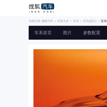
当前位置:
搜狐汽车
＞
车型大全
＞
宝马
＞
宝马(进口)
＞
宝马
车系首页
图片
参数配置