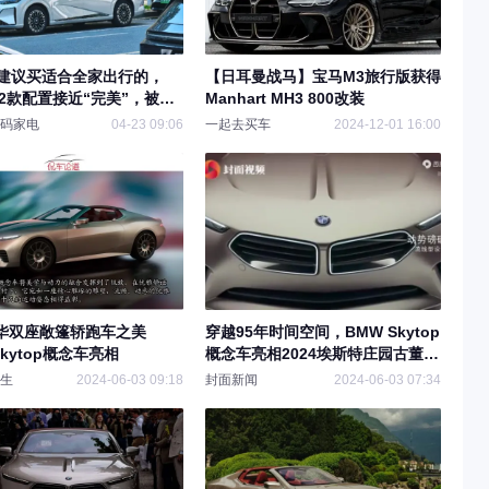
V建议买适合全家出行的，
【日耳曼战马】宝马M3旅行版获得
这2款配置接近“完美”，被称
Manhart MH3 800改装
的家”
码家电
04-23 09:06
一起去买车
2024-12-01 16:00
华双座敞篷轿跑车之美
穿越95年时间空间，BMW Skytop
Skytop概念车亮相
概念车亮相2024埃斯特庄园古董车
展
生
2024-06-03 09:18
封面新闻
2024-06-03 07:34