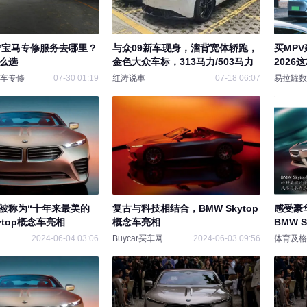
济宁宝马专修服务去哪里？
与众09新车现身，溜背宽体轿跑，
买MP
么选
金色大众车标，313马力/503马力
2026
为“移动
车专修
07-30 01:19
红涛说車
07-18 06:07
易拉罐数
被称为“十年来最美的
复古与科技相结合，BMW Skytop
感受豪
ytop概念车亮相
概念车亮相
BMW 
2024-06-04 03:06
Buycar买车网
2024-06-03 09:56
体育及格