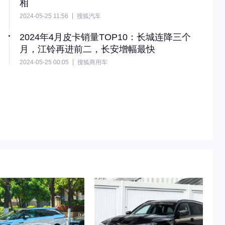
相
2024-05-25 11:56
搜狐汽车
日前，宝马Skytop概念车在意大利埃斯特庄园优雅竞赛上正
式亮相。新车由宝马首席设计师霍伊敦克设计，他表
2024年4月皮卡销量TOP10：长城连降三个
示：“宝马Skytop概念车在优雅竞赛中将会是一款真正独一
月，江铃再进前二，长安增幅最快
无二的设计，它将动感和优雅进行了更高层次的融合，能够
比肩宝马经典的Z8以及BMW 503车型。”
2024-05-25 00:05
搜狐商用车
长安汽车同比增长179.9%，增速领跑行业。此外，皮卡头
部企业销量排名发生变化，江铃继3月之后销量再进前二。