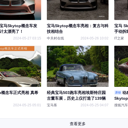
马Skytop概念车发
宝马Skytop概念车亮相：复古与科
宝马 S
计太漂亮了！
技相结合
手动拆
2024-05-27 03:15
中关村在线
2024-05-26 10:02
IT之家
op概念车正式亮相 真希
经典宝马503跑车亮相埃斯特庄园
动
原创
古董车展，历史上仅打造了139辆
Skyt
2024-05-25 05:01
宝马客
2024-05-25 04:07
搜狐汽车
查看更多