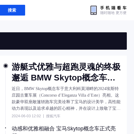
搜索
游艇式优雅与超跑灵魂的终极
邂逅 BMW Skytop概念车重
塑梦想之车的豪华新纪元
近日，BMW Skytop概念车于意大利科莫湖畔的2024埃斯特
庄园古董车展（Concorso d’Eleganza Villa d’Este）亮相。这
款豪华双座敞篷轿跑车完美诠释了宝马的设计美学，高性能
动力表现以及追求卓越的匠心精神，并在设计上致敬了宝马
经典车型BMW Z8和BMW 503。
2024-06-03 12:02
搜狐汽车
动感和优雅相融合 宝马Skytop概念车正式亮