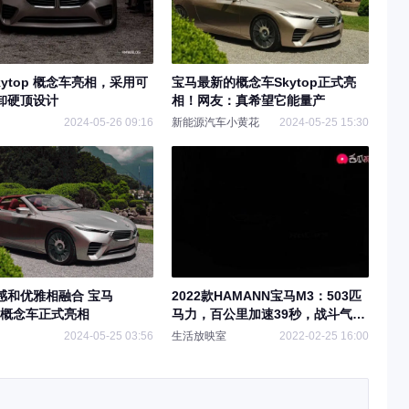
kytop 概念车亮相，采用可
宝马最新的概念车Skytop正式亮
卸硬顶设计
相！网友：真希望它能量产
2024-05-26 09:16
新能源汽车小黄花
2024-05-25 15:30
感和优雅相融合 宝马
2022款HAMANN宝马M3：503匹
op概念车正式亮相
马力，百公里加速39秒，战斗气息
拉满
2024-05-25 03:56
生活放映室
2022-02-25 16:00