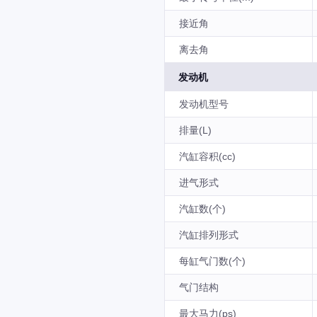
接近角
离去角
发动机
发动机型号
排量(L)
汽缸容积(cc)
进气形式
汽缸数(个)
汽缸排列形式
每缸气门数(个)
气门结构
最大马力(ps)