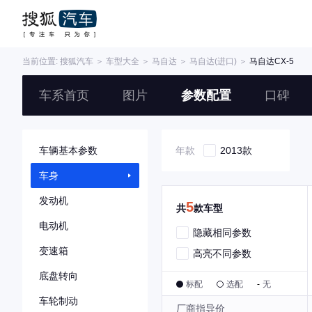
当前位置:
搜狐汽车
＞
车型大全
＞
马自达
＞
马自达(进口)
＞
马自达CX-5
车系首页
图片
参数配置
口碑
车辆基本参数
年款
2013款
车身
发动机
5
共
款车型
电动机
隐藏相同参数
变速箱
高亮不同参数
底盘转向
标配
选配
-
无
车轮制动
厂商指导价