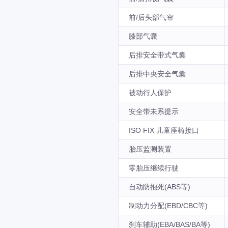
前/后头部气帘
膝部气囊
后排安全带式气囊
后排中央安全气囊
被动行人保护
安全带未系提示
ISO FIX 儿童座椅接口
胎压监测装置
零胎压继续行驶
自动防抱死(ABS等)
制动力分配(EBD/CBC等)
刹车辅助(EBA/BAS/BA等)