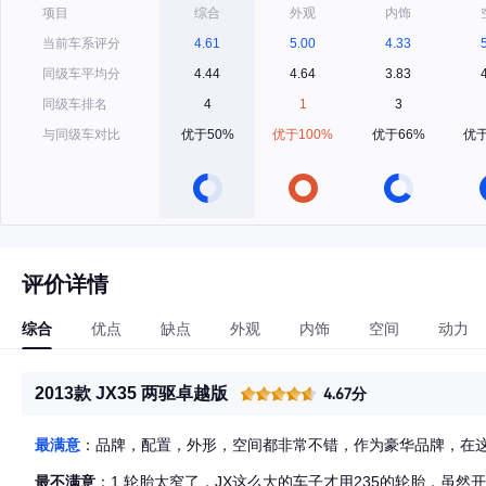
项目
综合
外观
内饰
当前车系评分
4.61
5.00
4.33
同级车平均分
4.44
4.64
3.83
同级车排名
4
1
3
与同级车对比
优于50%
优于100%
优于66%
优于
评价详情
综合
优点
缺点
外观
内饰
空间
动力
2013款 JX35 两驱卓越版
4.67分
最满意
：品牌，配置，外形，空间都非常不错，作为豪华品牌，在
最不满意
：1.轮胎太窄了，JX这么大的车子才用235的轮胎，虽