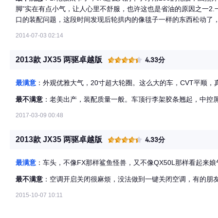
脚”实在有点小气，让人心里不舒服，也许这也是省油的原因之一2
口的装配问题，这段时间发现后轮拱内的像毯子一样的东西松动了，
软，但是前轮拱里面却没有。还有就是右边车门下面的防擦塑料挡
2014-07-03 02:14
是它自己松的。有些车友反映车内有异响，还好自己目前还没遇到
了，用老婆的话来说就是都可以在上面剁肉了。整体的做工和其他日
2013款 JX35 两驱卓越版
4.33分
不是说不好，看到现在也习惯了，英菲尼迪其他车型都是能看到排气
点
最满意
：外观优雅大气，20寸超大轮圈。这么大的车，CVT平顺，
最不满意
：老美出产，装配质量一般。车顶行李架胶条翘起，中控
2017-03-09 00:48
2013款 JX35 两驱卓越版
4.33分
最满意
：车头，不像FX那样鲨鱼怪兽，又不像QX50L那样看起来
最不满意
：空调开启关闭很麻烦，没法做到一键关闭空调，有的朋
2015-10-07 10:11