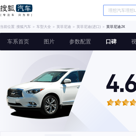
当前位置:
搜狐汽车
＞
车型大全
＞
英菲尼迪
＞
英菲尼迪(进口)
＞
英菲尼迪JX
车系首页
图片
参数配置
口碑
4.6