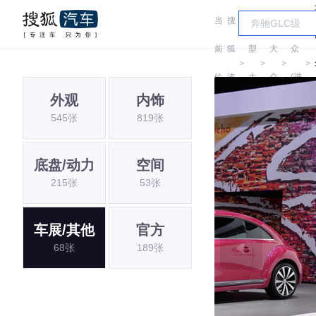
当
搜
车
大
前
狐
型
大
众
＞
＞
＞
＞
位
汽
大
众
(进
外观
内饰
置:
车
全
口)
545张
819张
底盘/动力
空间
215张
53张
车展/其他
官方
68张
189张