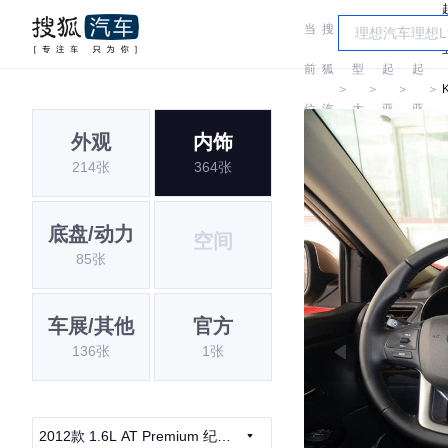
当
搜
车
前
狐
型
起
起
＞
＞
＞
＞
位
汽
大
亚
亚
外观
内饰
置:
车
全
214张
364张
底盘/动力
空间
85张
车展/其他
官方
136张
1张
2012款 1.6L AT Premium 纪念