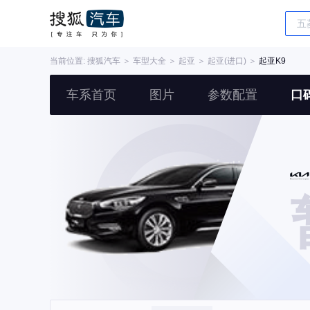
当前位置:
搜狐汽车
＞
车型大全
＞
起亚
＞
起亚(进口)
＞
起亚K9
车系首页
图片
参数配置
口