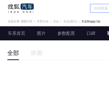
当前位置:
搜狐汽车
＞
车型大全
＞
大众
＞
大众(进口)
＞
大众Buggy Up
车系首页
图片
参数配置
口碑
全部
评测