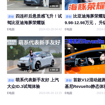
06:10
四连杆后悬质感飞升！试
比亚迪海豚荣耀
原创
原创
驾比亚迪海豚荣耀版
9.98-12.98万元， 
四连杆独立悬架，就
E电园
2024-03-28 04:42
E电园
2024-
谁还记得买高尔夫啊
08:12
萌系代表新手友好 上汽
首款V12混动超
原创
原创
大众ID.3试驾体验
基尼Revuelto静态体
E电园
2023-06-20 13:15
E电园
2023-