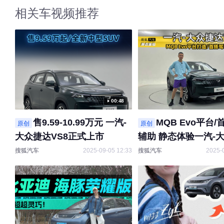
相关车视频推荐
00:48
售9.59-10.99万元 一汽-
MQB Evo平台
原创
原创
大众捷达VS8正式上市
辅助 静态体验一汽-
VS8
搜狐汽车
2025-09-05 12:33
搜狐汽车
2025-