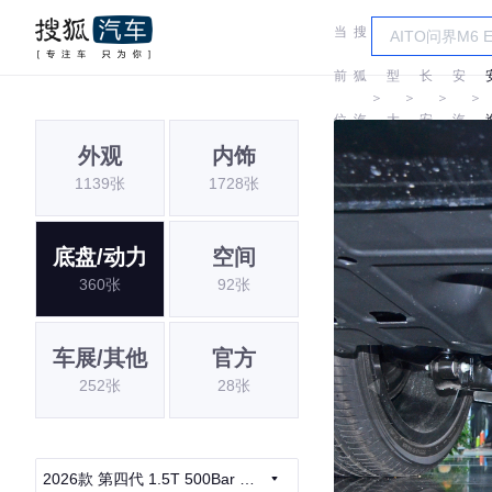
当
搜
车
长
前
狐
型
长
安
＞
＞
＞
＞
位
汽
大
安
汽
外观
内饰
置:
车
全
车
1139张
1728张
底盘/动力
空间
360张
92张
车展/其他
官方
252张
28张
2026款 第四代 1.5T 500Bar 智