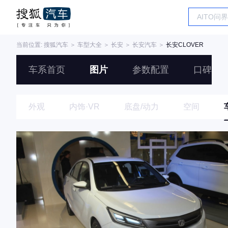
当前位置:
搜狐汽车
＞
车型大全
＞
长安
＞
长安汽车
＞
长安CLOVER
车系首页
图片
参数配置
口碑
外观
内饰·VR
底盘/动力
空间