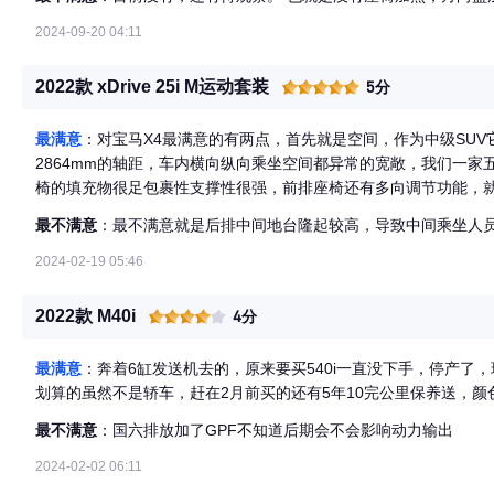
2024-09-20 04:11
2022款 xDrive 25i M运动套装
5分
最满意
：对宝马X4最满意的有两点，首先就是空间，作为中级SUV它有
2864mm的轴距，车内横向纵向乘坐空间都异常的宽敞，我们一
椅的填充物很足包裹性支撑性很强，前排座椅还有多向调节功能，
和前排座椅间距有三拳，腿部空间充裕，可以翘着二郎腿休息，我身高
最不满意
：最不满意就是后排中间地台隆起较高，导致中间乘坐人
头部和车顶还有一拳多距离，没有压抑感，车内储物空间布局合理
箱可以放证件，文件袋等等，后备箱容积很大，出差可以放置好几
2024-02-19 05:46
其次是驾驶感受，配备了2.0T的发动机有184匹的强劲马力，起
速没有顿挫感，8档手自一体变速箱升降档很丝滑和发动机配合默契
2022款 M40i
4分
力后半程没有疲软感，油门反应线性没有拖沓感，300N.m的超强
实，高速过弯并线车身随车性很好，前后独立悬挂调教软硬适中，
最满意
：奔着6缸发送机去的，原来要买540i一直没下手，停产了，
向盘操控轻盈，指向精准，没有虚位，轮胎抓地力很强，刹车制动
划算的虽然不是轿车，赶在2月前买的还有5年10完公里保养送，颜
最不满意
：国六排放加了GPF不知道后期会不会影响动力输出
2024-02-02 06:11