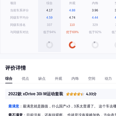
项目
综合
外观
内饰
当前车系评分
4.17
4.88
3.96
同级车平均分
4.59
4.74
4.44
同级车排名
337
110
329
与同级车对比
低于94%
优于69%
低于92%
低
评价详情
综合
优点
缺点
外观
内饰
空间
动力
2022款 xDrive 30i M运动套装
4.33分
最满意
：最满意就是颜值，什么国产x3，3系太普通了。 这个车去
最不满意
：目前没有，还有待观察。 也就是没有座椅加热，方向盘