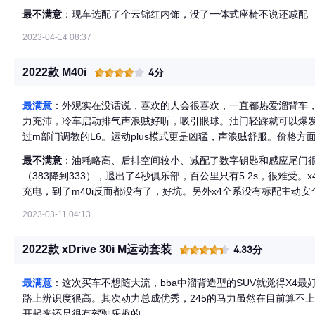
最不满意
：现车选配了个云锦红内饰，没了一体式座椅不说还减配
2023-04-14 08:37
2022款 M40i
4分
最满意
：外观实在没话说，喜欢的人会很喜欢，一直都热爱溜背车，
力充沛，冷车启动排气声浪贼好听，吸引眼球。油门轻踩就可以爆
过m部门调教的L6。运动plus模式更是凶猛，声浪贼舒服。价格方
（选配了1.1w的轮毂和m运动悬架），算上保险1.5w，购置税5
最不满意
：油耗略高、后排空间较小、减配了数字钥匙和感应尾门很
估计可以更少，但是贷款要5年，利息也很高）。运动座椅外观帅
（383降到333），退出了4秒俱乐部，百公里只有5.2s，很难受
适模式悬架比较舒服，运动模式悬架下沉变硬，是我喜欢的状态。
充电，到了m40i反而都没有了，好坑。另外x4全系没有标配主动安
和glc，还有自己的gla，奔驰都是全系标配，宝马还是诚意不足。
2023-03-11 04:13
2022款 xDrive 30i M运动套装
4.33分
最满意
：这次买车不想随大流，bba中溜背造型的SUV就觉得X4
路上辨识度很高。其次动力总成优秀，245的马力虽然在目前算不
开起来还是很有驾驶乐趣的。