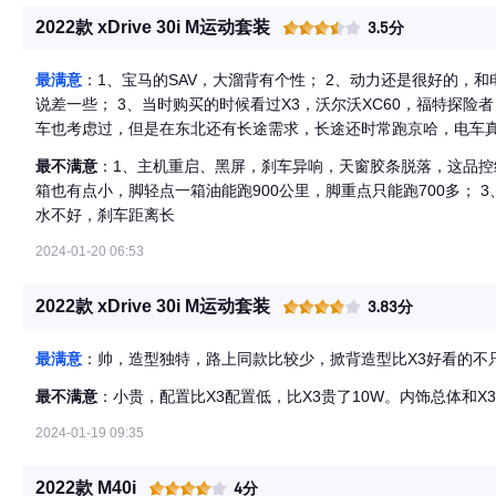
2022款 xDrive 30i M运动套装
3.5分
最满意
：1、宝马的SAV，大溜背有个性； 2、动力还是很好的，
说差一些； 3、当时购买的时候看过X3，沃尔沃XC60，福特探险
车也考虑过，但是在东北还有长途需求，长途还时常跑京哈，电车
最不满意
：1、主机重启、黑屏，刹车异响，天窗胶条脱落，这品控
箱也有点小，脚轻点一箱油能跑900公里，脚重点只能跑700多； 
水不好，刹车距离长
2024-01-20 06:53
2022款 xDrive 30i M运动套装
3.83分
最满意
：帅，造型独特，路上同款比较少，掀背造型比X3好看的不
最不满意
：小贵，配置比X3配置低，比X3贵了10W。内饰总体和X
2024-01-19 09:35
2022款 M40i
4分