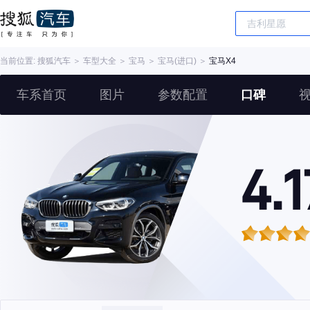
当前位置:
搜狐汽车
＞
车型大全
＞
宝马
＞
宝马(进口)
＞
宝马X4
车系首页
图片
参数配置
口碑
4.1