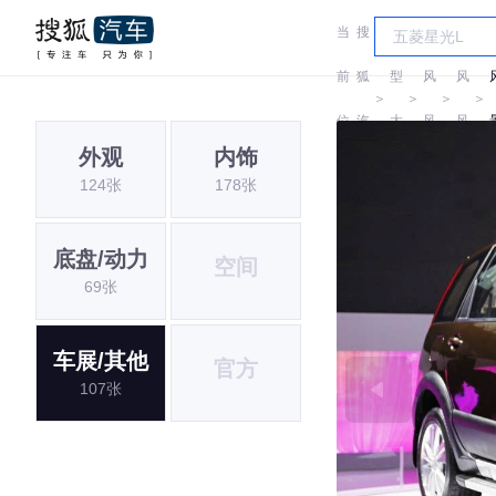
当
搜
车
东
东
前
狐
型
风
风
＞
＞
＞
＞
位
汽
大
风
风
外观
内饰
置:
车
全
行
行
124张
178张
底盘/动力
空间
69张
车展/其他
官方
107张