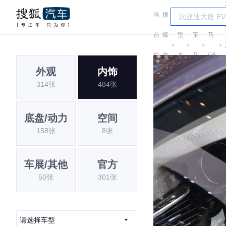
当
搜
车
宝
前
狐
型
宝
马
＞
＞
＞
＞
位
汽
大
马
(进
外观
内饰
置:
车
全
口)
314张
484张
底盘/动力
空间
158张
8张
车展/其他
官方
50张
301张
请选择车型