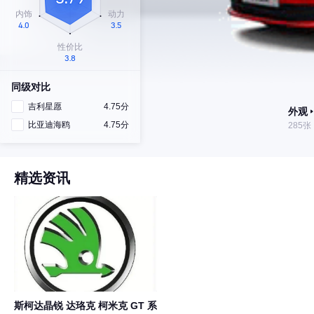
同级对比
吉利星愿
4.75分
外观
比亚迪海鸥
4.75分
285张
精选资讯
斯柯达晶锐 达珞克 柯米克 GT 系