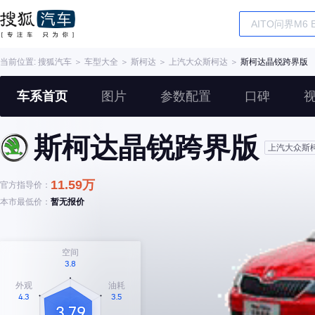
当前位置:
搜狐汽车
＞
车型大全
＞
斯柯达
＞
上汽大众斯柯达
＞
斯柯达晶锐跨界版
车系首页
图片
参数配置
口碑
斯柯达晶锐跨界版
上汽大众斯
11.59万
官方指导价：
本市最低价：
暂无报价