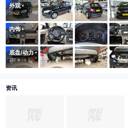
外观
285张
内饰
405张
底盘/动力
122张
资讯