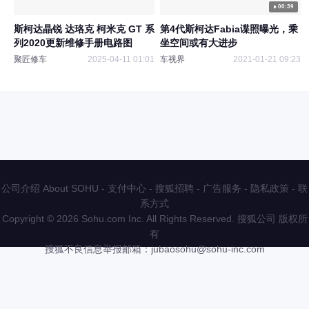
00:39
斯柯达晶锐 达珞克 柯米克 GT 系
第4代斯柯达Fabia谍照曝光，乘
列2020更新维修手册电路图
坐空间或有大进步
聚匠修车
2025-04-11 01:01
车视界
2021-01-21 09:23
公司介绍 About SOHU
-
支付中心
-
搜狐招聘
-
广告服务
-
隐私政策
-
联
系方式
Copyright
©
2026 Sohu.com Inc. All Rights Reserved. 搜狐公司
版权所
有
搜狐不良信息举报邮箱：
jubaosohu@sohu-inc.com