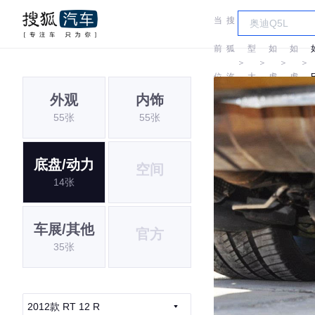
当
搜
车
前
狐
型
如
如
＞
＞
＞
＞
位
汽
大
虎
虎
外观
内饰
置:
车
全
55张
55张
底盘/动力
空间
14张
车展/其他
官方
35张
2012款 RT 12 R