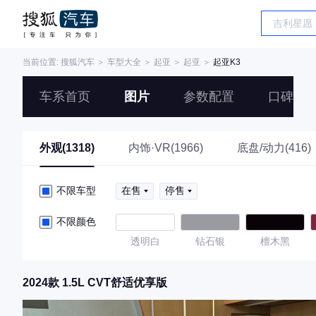
当前位置:
搜狐汽车
＞
车型大全
＞
起亚
＞
起亚
＞
起亚K3
车系首页
图片
参数配置
口碑
外观(1318)
内饰·VR(1966)
底盘/动力(416)
不限车型
在售
停售
不限颜色
透明白
钻石银
檀木黑
2024款 1.5L CVT舒适优享版