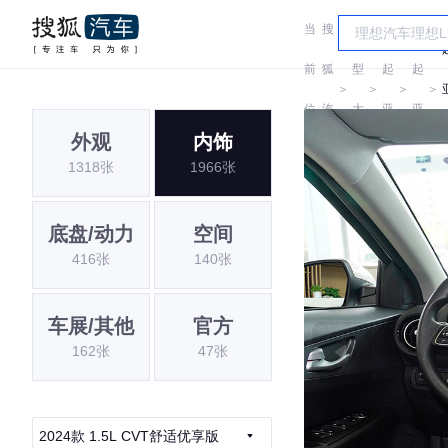
当
搜
车
前
狐
型
起
起
＞
＞
＞
＞
位
汽
大
亚
亚
外观
内饰
置:
车
全
1318张
1966张
底盘/动力
空间
416张
140张
车展/其他
官方
162张
47张
2024款 1.5L CVT舒适优享版