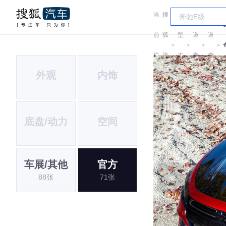
当
搜
车
前
狐
型
道
道
＞
＞
＞
＞
位
汽
大
奇
奇
D
外观
内饰
置:
车
全
底盘/动力
空间
车展/其他
官方
88张
71张