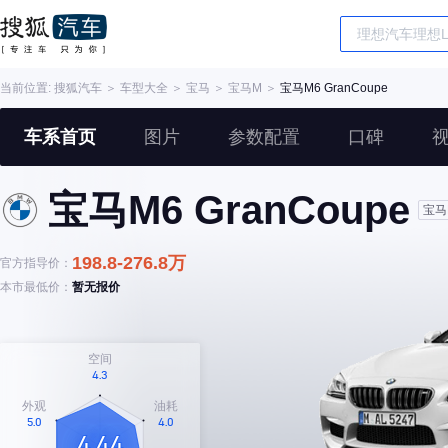
当前位置:
搜狐汽车
＞
车型大全
＞
宝马
＞
宝马M
＞
宝马M6 GranCoupe
车系首页
图片
参数配置
口碑
宝马M6 GranCoupe
宝马
198.8-276.8万
官方指导价：
本市最低价：
暂无报价