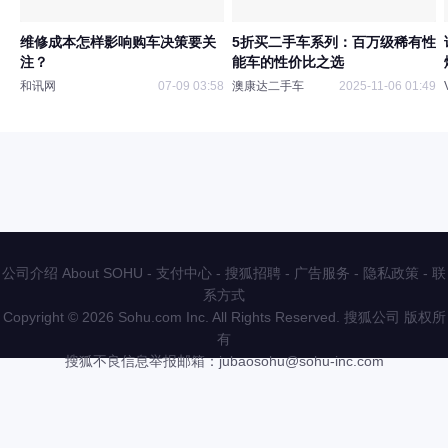
维修成本怎样影响购车决策要关
5折买二手车系列：百万级稀有性
注？
能车的性价比之选
和讯网
07-09 03:58
澳康达二手车
2025-11-06 01:49
公司介绍 About SOHU
-
支付中心
-
搜狐招聘
-
广告服务
-
隐私政策
-
联
系方式
Copyright
©
2026 Sohu.com Inc. All Rights Reserved. 搜狐公司
版权所
有
搜狐不良信息举报邮箱：
jubaosohu@sohu-inc.com