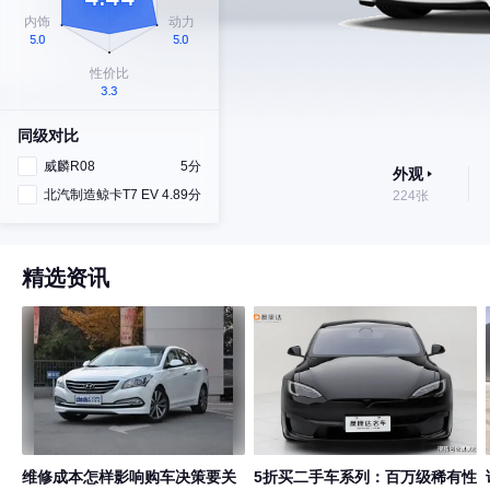
同级对比
威麟R08
5分
外观
北汽制造鲸卡T7 EV
4.89分
224张
精选资讯
维修成本怎样影响购车决策要关
5折买二手车系列：百万级稀有性