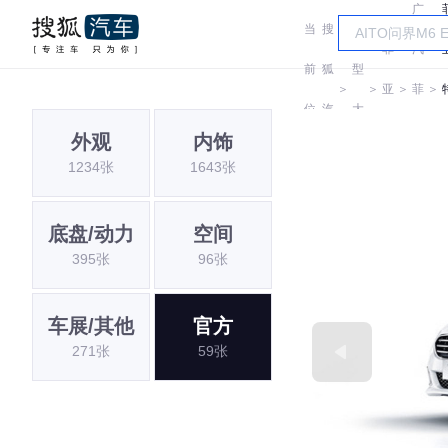
广
当
搜
车
菲
汽
前
狐
型
＞
＞
亚
＞
菲
＞
位
汽
大
特
亚
外观
内饰
置:
车
全
1234张
1643张
特
底盘/动力
空间
395张
96张
车展/其他
官方
271张
59张