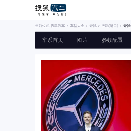
当前位置:
搜狐汽车
＞
车型大全
＞
奔驰
＞
奔驰(进口)
＞
奔驰
车系首页
图片
参数配置