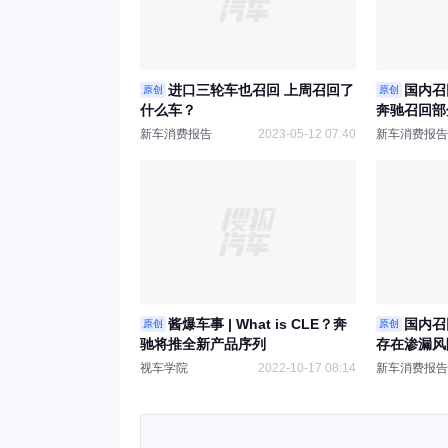
进口三轮车也召回 上周召回了
国内召
原创
原创
什么车？
奔驰召回部
新车消费报告
2023-05-12 07:40
新车消费报告
酱爆车事 | What is CLE？奔
国内召
原创
原创
驰将推全新产品序列
存在渗漏风
级/CLA
视车学院
2022-10-17 08:14
新车消费报告