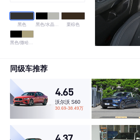
车 典藏版
黑色
黑色/水晶灰
栗棕色
色
黑色/撒哈拉
米黄色
4.25
同级车推荐
·外观表现较为优秀，优于89%同级车
4.65
·内饰表现一般，低于56%同级车
·空间表现一般，低于95%同级车
沃尔沃 S60
30.69-38.49万
4.37