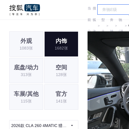
当
搜
车
奔
前
狐
型
奔
驰
＞
＞
＞
＞
位
汽
大
驰
(进
外观
内饰
置:
车
全
口)
1083张
1682张
底盘/动力
空间
313张
128张
车展/其他
官方
115张
141张
2026款 CLA 260 4MATIC 猎跑