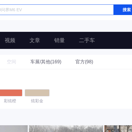
搜索
视频
文章
销量
二手车
空间
车展/其他(169)
官方(98)
彩炫橙
炫彩金