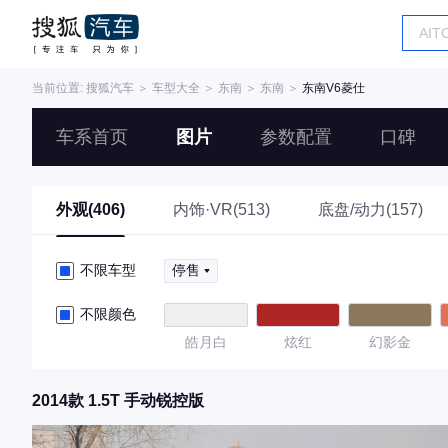
当前位置:
搜狐汽车
＞
车型大全
＞
东南
＞
东南
＞
东南V6菱仕
车系首页
图片
参数配置
口碑
外观(406)
内饰·VR(513)
底盘/动力(157)
不限车型
停售
不限颜色
皓月白
炫红
幻影金
2014款 1.5T 手动锐控版