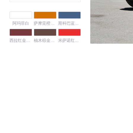
阿玛菲白
萨摩亚橙金
斯科巴蓝金
属漆
属漆
西拉红金属
柚木棕金属
米萨诺红珠
漆
漆
光漆
雪邦蓝
纳诺灰
Soho棕
4.33
·外观表现较为优秀，优于100%同级车
·内饰表现较为优秀，优于78%同级车
·空间表现一般，低于87%同级车