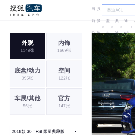
当
搜
车
奥
前
狐
型
奥
迪
＞
＞
＞
＞
位
汽
大
迪
(进
外观
内饰
置:
车
全
口)
1149张
1669张
底盘/动力
空间
395张
122张
车展/其他
官方
56张
147张
2018款 30 TFSI 限量典藏版