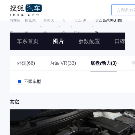
当前位
搜狐汽
车型大
大
大众(进
大众高尔夫GTI敞
＞
＞
＞
＞
置:
车
全
众
口)
篷
车系首页
图片
参数配置
口碑
外观(66)
内饰·VR(33)
底盘/动力(3)
不限车型
其它