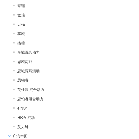
哥瑞
竞瑞
LIFE
享域
杰德
享域混合动力
思域两厢
思域两厢混动
思铂睿
英仕派 混合动力
思铂睿混合动力
e:NS1
HR-V 混动
艾力绅
广汽本田