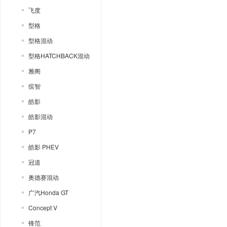
飞度
型格
型格混动
型格HATCHBACK混动
雅阁
缤智
皓影
皓影混动
P7
皓影 PHEV
冠道
奥德赛混动
广汽Honda GT
Concept V
锋范