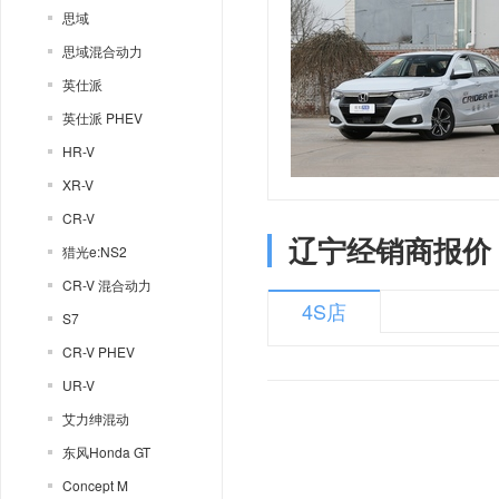
思域
思域混合动力
英仕派
英仕派 PHEV
HR-V
XR-V
CR-V
辽宁经销商报价
猎光e:NS2
CR-V 混合动力
4S店
S7
CR-V PHEV
UR-V
艾力绅混动
东风Honda GT
Concept M