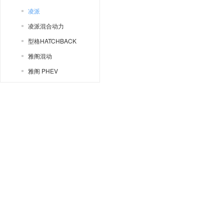
凌派
凌派混合动力
型格HATCHBACK
雅阁混动
雅阁 PHEV
歌诗图
e:NP2 极湃2
ZR-V 致在
e:NP1 极湃1
ZR-V 致在 混动
奥德赛
本田(进口)
思域两厢
AC-X
Brio