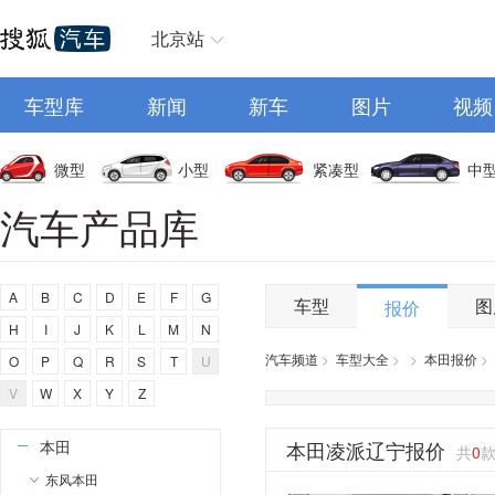
奥迪
AITO
北京站
埃安
车型库
阿维塔
新闻
新车
图片
视频
奥迪AUDI
阿斯顿马丁
微型
小型
紧凑型
中
阿尔法罗密欧
汽车产品库
埃尚
安凯客车
A
B
C
D
E
F
G
车型
图
报价
B
H
I
J
K
L
M
N
比亚迪
汽车频道
>
车型大全
>
>
本田报价
>
O
P
Q
R
S
T
U
奔驰
V
W
X
Y
Z
宝马
本田
本田凌派辽宁报价
共
0
东风本田