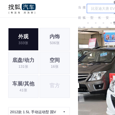
当
搜
车
长
前
狐
型
长
安
＞
＞
＞
＞
位
汽
大
安
汽
外观
内饰
置:
车
全
车
333张
506张
底盘/动力
空间
131张
16张
车展/其他
官方
41张
2012款 1.5L 手动运动型 国V